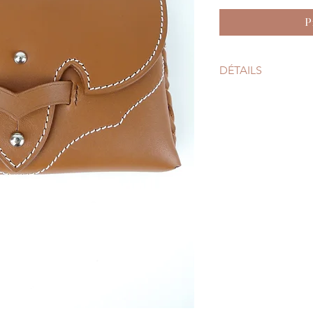
P
DÉTAILS
Cuir au tannage vé
Fermeture par un 
Bandoulière amovi
Bijouterie de laito
Dimensions :