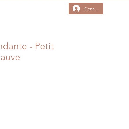
Connexion
atrice
Plus
dante - Petit
Fauve
Prix
al
promotionnel