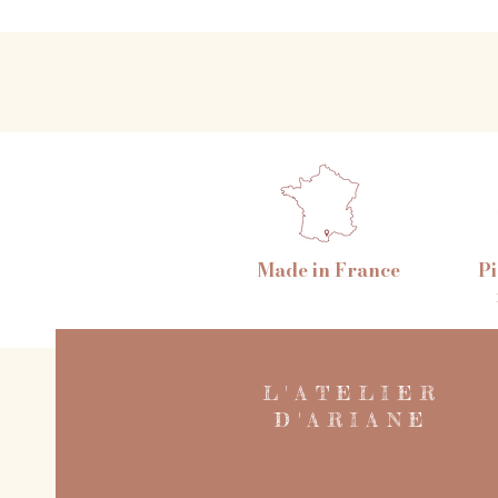
Made in France
Pi
L'ATELIER
D'ARIANE