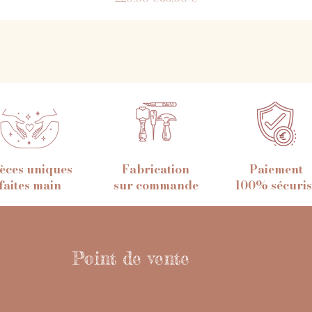
èces uniques
Fabrication
Paiement
faites main
sur commande
100% sécuris
Point de vente