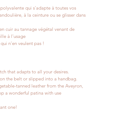
polyvalente qui s'adapte à toutes vos
andoulière, à la ceinture ou se glisser dans
Largeur/ width : 1
en cuir au tannage végétal venant de
Hauteur/ Height : 
lle à l'usage
 qui n'en veulent pas !
Epaisseur/ Thickne
Bandoulière/should
tch that adapts to all your desires.
 on the belt or slipped into a handbag.
egetable-tanned leather from the Aveyron,
op a wonderful patina with use
ant one!